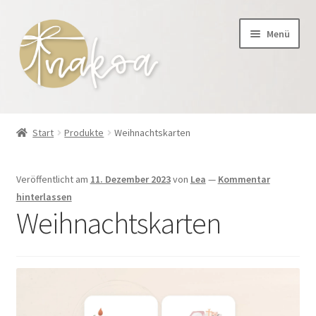
Zur
Zum
Menü
Navigation
Inhalt
springen
springen
Unterm
Shop
öffnen
Start
Produkte
Weihnachtskarten
Warenkorb
Veröffentlicht am
11. Dezember 2023
von
Lea
—
Kommentar
Unterm
Team
hinterlassen
öffnen
Weihnachtskarten
Beiträge