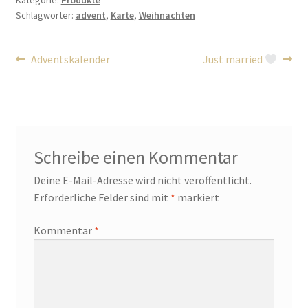
Schlagwörter:
advent
,
Karte
,
Weihnachten
Beitragsnavigation
Vorheriger
Nächster
Adventskalender
Just married
Beitrag:
Beitrag:
Schreibe einen Kommentar
Deine E-Mail-Adresse wird nicht veröffentlicht.
Erforderliche Felder sind mit
*
markiert
Kommentar
*