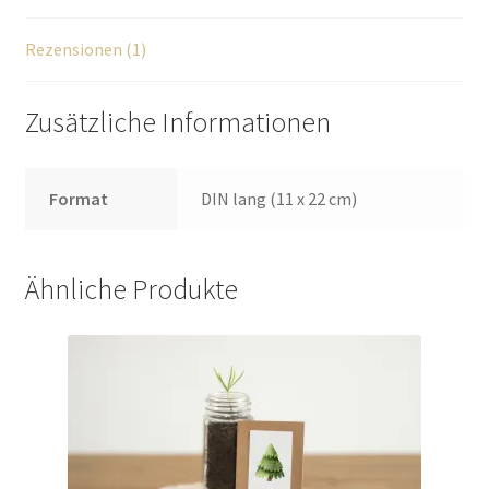
i
v
Rezensionen (1)
e
:
Zusätzliche Informationen
Format
DIN lang (11 x 22 cm)
Ähnliche Produkte