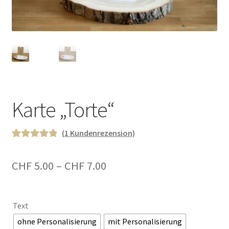
Karte „Torte“
(
1
Kundenrezension)
Bewertet mit
1
5.00
von 5,
Preisspanne:
CHF
5.00
–
CHF
7.00
basierend auf
CHF 5.00
Kundenbewe
rtung
bis
Text
CHF 7.00
ohne Personalisierung
mit Personalisierung