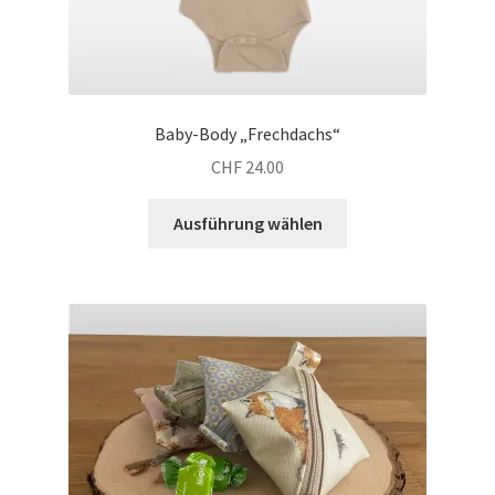
Baby-Body „Frechdachs“
CHF
24.00
Dieses
Ausführung wählen
Produkt
weist
mehrere
Varianten
auf.
Die
Optionen
können
auf
der