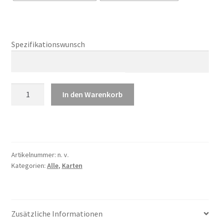
Spezifikationswunsch
Karte
In den Warenkorb
"Torte"
Menge
A
l
t
Artikelnummer:
n. v.
e
Kategorien:
Alle
,
Karten
r
n
a
t
Zusätzliche Informationen