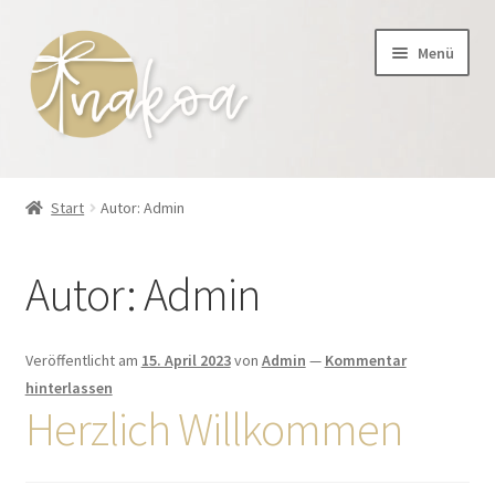
Zur
Zum
Menü
Navigation
Inhalt
springen
springen
Unterm
Shop
öffnen
Start
Autor: Admin
Warenkorb
Autor:
Admin
Unterm
Team
öffnen
Beiträge
Veröffentlicht am
15. April 2023
von
Admin
—
Kommentar
hinterlassen
Herzlich Willkommen